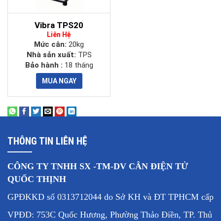
Vibra TPS20
Liên Hệ
Mức cân:
20kg
Nhà sản xuất:
TPS
Bảo hành :
18 tháng
THÔNG TIN LIÊN HỆ
CÔNG TY TNHH SX -TM-DV CÂN ĐIỆN TỬ
QUỐC THỊNH
GPĐKKD số 0313712044 do Sở KH và ĐT TPHCM cấp
VPĐD: 753C Quốc Hương, Phường Thảo Điền, TP. Thủ