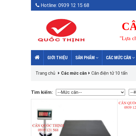
Hotline: 0939 12 15 68
CÂ
"Lựa ch
GIỚI THIỆU
SẢN PHẨM
CÁC MỨC CÂN
Trang chủ
Các mức cân
Cân điện tử 10 tấn
Tìm kiếm: