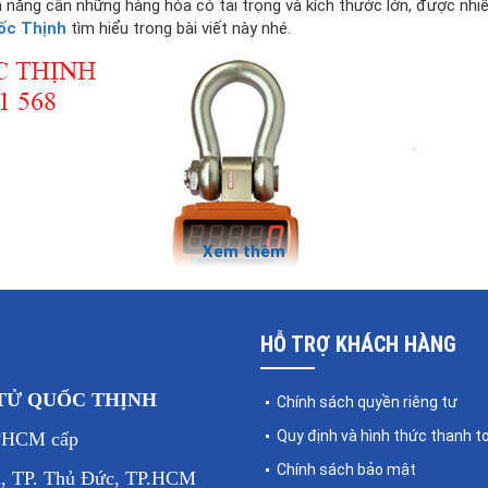
 năng cân những hàng hóa có tải trọng và kích thước lớn, được nh
ốc Thịnh
tìm hiểu trong bài viết này nhé.
Xem thêm
HỖ TRỢ KHÁCH HÀNG
 TỬ QUỐC THỊNH
Chính sách quyền riêng tư
Quy định và hình thức thanh t
PHCM cấp
Chính sách bảo mật
, TP. Thủ Đức, TP.HCM