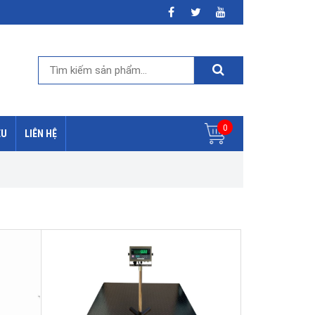
0
ỆU
LIÊN HỆ