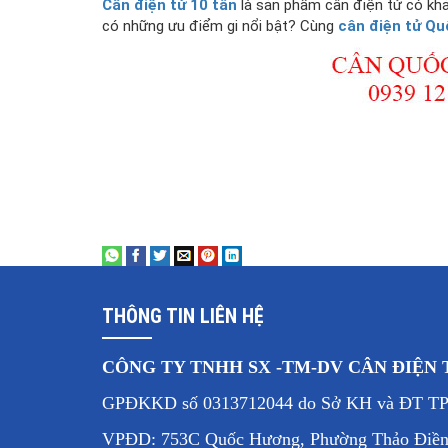
Cân điện tử 10 tấn
là sản phẩm cân điện tử có khả
có những ưu điểm gi nổi bật? Cùng
cân điện tử Qu
THÔNG TIN LIÊN HỆ
CÔNG TY TNHH SX -TM-DV CÂN ĐIỆN
GPĐKKD số 0313712044 do Sở KH và ĐT T
VPĐD: 753C Quốc Hương, Phường Thảo Điền