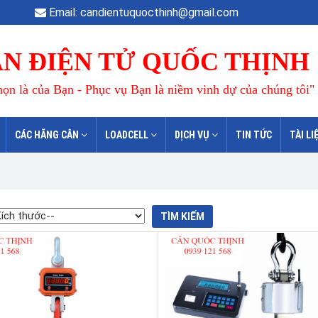
Email: candientuquocthinh@gmail.com
N ĐIỆN TỬ QUỐC THỊNH
ọn là của Bạn - Phục vụ Bạn là niềm vinh dự của chúng tôi"
CÁC HÃNG CÂN
LOADCELL
DỊCH VỤ
TIN TỨC
TÀI LI
TÌM KIẾM