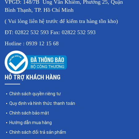
VPGD: 148/7B Ung Văn Khiêm, Phường 25, Quận
Một số dòng cân móc treo điện tử 5 tấn phổ biến như:
cân
Bình Thạnh, TP. Hồ Chí Minh
treo 5 tấn OCS AAE 5T, cân treo 5 tấn CAS, cân treo 5 tấn JC..
.
( Vui lòng liên hệ trước để kiểm tra hàng tồn kho)
ĐT: 02822 532 593 Fax: 02822 532 593
Hotline : 0939 12 15 68
HỖ TRỢ KHÁCH HÀNG
Chính sách quyền riêng tư
Quy định và hình thức thanh toán
>>> Xem thêm:
Chính sách bảo mật
Cân treo móc cẩu 10 tấn
Cân sàn điện tử 5 tấn
Hướng dẫn mua hàng
Chính sách đổi trả sản phẩm
Các tính năng nổi bật của cân móc treo 5 tấn