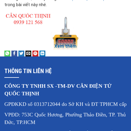
trong bài viết này nhé.
Xem thêm
THÔNG TIN LIÊN HỆ
CÔNG TY TNHH SX -TM-DV CÂN ĐIỆN TỬ
QUỐC THỊNH
Giới thiệu chung về cân treo điện tử 5 tấn
GPĐKKD số 0313712044 do Sở KH và ĐT TPHCM cấp
Cân treo điện tử 5 tấn
là dòng cân treo có khả năng cân tối
đa 5000kg với sai số chuẩn là 1kg, 2kg. Đây là dòng cân có
VPĐD: 753C Quốc Hương, Phường Thảo Điền, TP. Thủ
thiết kế nhỏ gọn, chuyên dùng cân các hàng hóa ở trên cao
Đức, TP.HCM
trong công nghiệp, sản xuất, kinh doanh sắt thép...