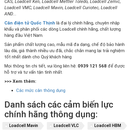
CAS, Loadcell Keli, Loadcell Mettler Toledo, Loadcell Zemic,
Loadcell VMC, Loadcell Mavin, Loadcell Curiotec, Loadcell
AND...
Cân điện tử Quốc Thịnh
là đại lý chính hãng, chuyên nhập
khẩu và phân phối các dòng Loadcell chính hãng, chất lượng
hàng đầu Việt Nam.
Sản phẩm chất lượng cao, mẫu mã đa dạng, chế độ bảo hành
lâu dài, giá thành nhiều ưu đãi, chắc chắn mang lại trải nghiệm
tốt nhất dành cho Quý khách hàng.
Mọi thông tin chi tiết, vui lòng liên hệ:
0939 121 568
để được
hỗ trợ và tư vấn tận tình nhất.
>>> Xem thêm:
Các mức cân thông dụng
Danh sách các cảm biến lực
chính hãng thông dụng:
Loadcell Mavin
Loadcell VLC
Loadcell HBM