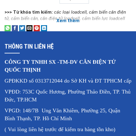
>>> Từ khóa tìm kiếm:
các loại loadcell
, 
cảm biến cân điện
tử
, 
cảm biến cân
, 
cân điện tử loadcell
, 
cảm biến lực loadcell
Xem thêm
THÔNG TIN LIÊN HỆ
CÔNG TY TNHH SX -TM-DV CÂN ĐIỆN TỬ
QUỐC THỊNH
GPĐKKD số 0313712044 do Sở KH và ĐT TPHCM cấp
VPĐD: 753C Quốc Hương, Phường Thảo Điền, TP. Thủ
Đức, TP.HCM
VPGD: 148/7B Ung Văn Khiêm, Phường 25, Quận
Bình Thạnh, TP. Hồ Chí Minh
( Vui lòng liên hệ trước để kiểm tra hàng tồn kho)