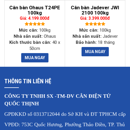
Cân bàn Ohaus T24PE
Cân bàn Jadever JWI
100kg
2100 100kg
Giá: 4.199.000đ
Giá: 3.399.000đ
Mức cân:
100kg
Mức cân:
100kg
Nhà sản xuất:
Ohaus
Nhà sản xuất:
Jadever
Kích thước bàn cân:
40 x
Bảo hành:
18 tháng
50cm
THÔNG TIN LIÊN HỆ
CÔNG TY TNHH SX -TM-DV CÂN ĐIỆN TỬ
QUỐC THỊNH
GPĐKKD số 0313712044 do Sở KH và ĐT TPHCM cấp
VPĐD: 753C Quốc Hương, Phường Thảo Điền, TP. Thủ