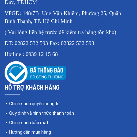
Đức, TP.HCM
VPGD: 148/7B Ung Văn Khiêm, Phường 25, Quận
Hình ảnh khung cân bàn
Bình Thạnh, TP. Hồ Chí Minh
- Đơn vị cân:
Kg, g(t), lb, oz.
( Vui lòng liên hệ trước để kiểm tra hàng tồn kho)
- Cổng giao tiếp RS232, dễ dàng kết nối máy tính, máy in...
- Cân sử dụng pin sạc
6V/4Ah
, thời gian sử dụng khoảng 70
ĐT: 02822 532 593 Fax: 02822 532 593
giờ.
Hotline : 0939 12 15 68
- Thiết kế nhỏ gọn, dễ dàng di chuyển.
- Các tính năng chính của cân: cân trọng lượng, trừ bì, cân kiểm
tra, cân động vật.
Thông số kỹ thuật cân bàn 100kg Amcells B19
HỖ TRỢ KHÁCH HÀNG
Bảng thông số
cân điện tử 100kg
B19
được cập nhật chi tiết
và đầy đủ nhất.
Chính sách quyền riêng tư
Quy định và hình thức thanh toán
Cân bàn 100kg Amcell B19
Model
Chính sách bảo mật
Mức cân
100kg
Hướng dẫn mua hàng