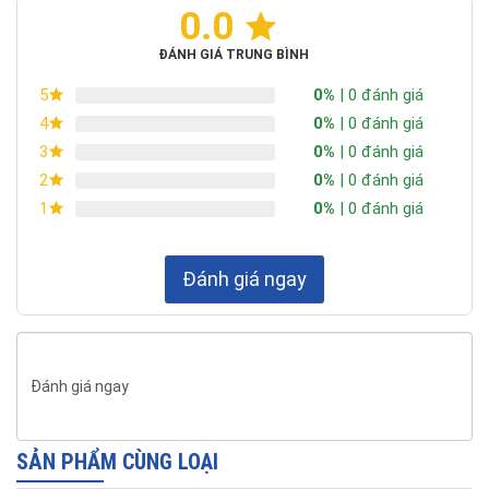
0.0
- Bàn cân được làm bằng hợp kim thép, thiết kế chắc chắn.
- Mâm cân được làm bằng thép không gỉ, bề mặt bằng phẳng,
ĐÁNH GIÁ TRUNG BÌNH
dễ dàng cân hàng hóa.
0%
| 0 đánh giá
5
0%
| 0 đánh giá
4
0%
| 0 đánh giá
3
0%
| 0 đánh giá
2
0%
| 0 đánh giá
1
Đánh giá ngay
Đánh giá ngay
SẢN PHẨM CÙNG LOẠI