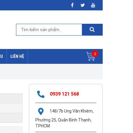
0
ỆU
LIÊN HỆ
0939 121 568
148/7b Ung Văn Khiêm,
Phường 25, Quận Bình Thạnh,
TPHCM
g