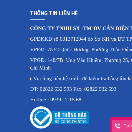
Chất liệu cân
THÔNG TIN LIÊN HỆ
Thời gian ổn định
CÔNG TY TNHH SX -TM-DV CÂN ĐIỆN
Quá tải an toàn
GPĐKKD số 0313712044 do Sở KH và ĐT T
Màn hình hiển thị
VPĐD: 753C Quốc Hương, Phường Thảo Điền
VPGD: 148/7B Ung Văn Khiêm, Phường 25, Q
Phím chức năng
Chí Minh
( Vui lòng liên hệ trước để kiểm tra hàng tồn k
Đơn vị cân
ĐT: 02822 532 593 Fax: 02822 532 593
Cổng giao tiếp
Hotline : 0939 12 15 68
Kích thước đĩa
Kích thước cân
Gọi