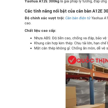
Yaohua A12E 300kg
là giải pháp lý tưởng, đáp ứng 
Các tính năng nổi bật của cân bàn A12E 3
Độ chính xác vượt trội:
Cân bàn điện tử
Yaohua A1
cao.
Chất liệu cao cấp:
Nhựa ABS: Độ bền cao, chống va đập, bảo vệ th
Khung cân hợp kim thép: Chịu tải lớn, hạn chế
Mặt cân thép không gỉ: Chống ăn mòn, dễ vệ s