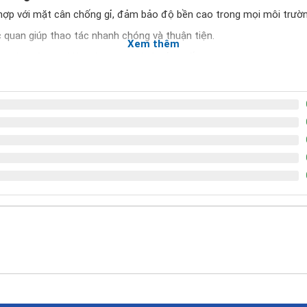
ợp với mặt cân chống gỉ, đảm bảo độ bền cao trong mọi môi trườn
c quan giúp thao tác nhanh chóng và thuận tiện.
Xem thêm
ực như công nghiệp, thương mại và sản xuất.
ó thể sở hữu ngay một chiếc cân bàn điện tử chất lượng cao, đáng ti
300kg
Cân bàn Yaohua A12E 30
300kg
50g
Cấp III theo OIML, ĐLVN14:2
1/30.000