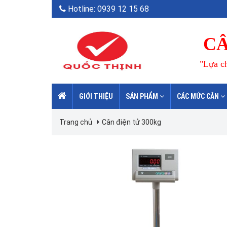
Hotline: 0939 12 15 68
CÂ
"Lựa ch
GIỚI THIỆU
SẢN PHẨM
CÁC MỨC CÂN
Trang chủ
Cân điện tử 300kg