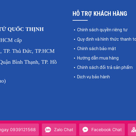
Vỏ cân bằng nhựa ABS, khung cân bằng hợp kim thép,
HỖ TRỢ KHÁCH HÀNG
3 giây
 TỬ QUỐC THỊNH
Chính sách quyền riêng tư
150 %
Quy định và hình thức thanh t
PHCM cấp
Chính sách bảo mật
LED đỏ, 6 số
, TP. Thủ Đức, TP.HCM
Hướng dẫn mua hàng
uận Bình Thạnh, TP. Hồ
Có 05 phím chức năng như: *, FUNC, AC
Chính sách đổi trả sản phẩm
Dịch vụ bảo hành
ho)
kg, lb
RS 232 (mua thêm)
(400 x 500) mm
(400 x 500 x 118) mm
 ngay 0939121568
Zalo Chat
Facebook Chat