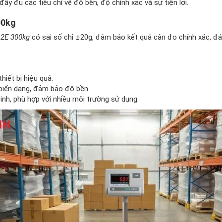
đầy đủ các tiêu chí về độ bền, độ chính xác và sự tiện lợi.
00kg
2E 300kg
có sai số chỉ ±20g, đảm bảo kết quả cân đo chính xác, đá
iết bị hiệu quả.
 biến dạng, đảm bảo độ bền.
inh, phù hợp với nhiều môi trường sử dụng.