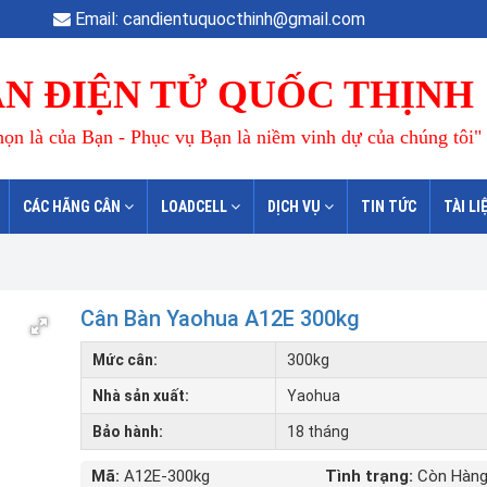
Email: candientuquocthinh@gmail.com
N ĐIỆN TỬ QUỐC THỊNH
ọn là của Bạn - Phục vụ Bạn là niềm vinh dự của chúng tôi"
CÁC HÃNG CÂN
LOADCELL
DỊCH VỤ
TIN TỨC
TÀI LI
Cân Bàn Yaohua A12E 300kg
Mức cân:
300kg
Nhà sản xuất:
Yaohua
Bảo hành:
18 tháng
Mã:
A12E-300kg
Tình trạng:
Còn Hàn