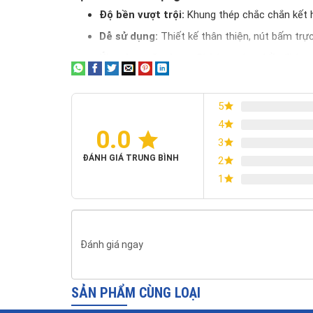
Độ bền vượt trội:
Khung thép chắc chắn kết h
Dễ sử dụng:
Thiết kế thân thiện, nút bấm trự
Ứng dụng đa dạng:
Phù hợp cho nhiều lĩnh v
Giá cả hợp lý:
Chỉ với
2.699.000 VND
, bạn c
5
Thông số kỹ thuật cân bàn điện tử A12E 
4
0.0
Model
3
ĐÁNH GIÁ TRUNG BÌNH
2
Mức cân
1
Sai số
Cấp chính xác
Đánh giá ngay
Độ phân giải
SẢN PHẨM CÙNG LOẠI