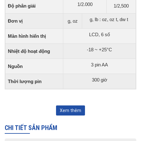
1/2.000
Độ phân giải
1/2,500
g, lb : oz, oz t, dw t
Đơn vị
g, oz
LCD, 6 số
Màn hình hiển thị
-18 ~ +25°C
Nhiệt độ hoạt động
3 pin AA
Nguồn
300 giờ
Thời lượng pin
Xem thêm
CHI TIẾT SẢN PHẨM