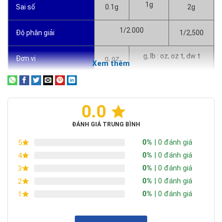
1g
Sai số
0.1g
2g
1/2.000
Độ phân giải
1/2,500
g, lb : oz, oz t, dw t
Đơn vị
g, oz
Xem thêm
LCD, 6 số
Màn hình hiển thị
0.0
-18 ~ +25°C
Nhiệt độ hoạt động
ĐÁNH GIÁ TRUNG BÌNH
3 pin AA
Nguồn
0%
| 0 đánh giá
5
0%
| 0 đánh giá
4
300 giờ
Thời lượng pin
0%
| 0 đánh giá
3
0%
| 0 đánh giá
2
Ø130/Pan Size: 120
Kích thước đĩa cân
0%
| 0 đánh giá
1
145(W) x 45(H) x 205(D) mm
Kích thước cân