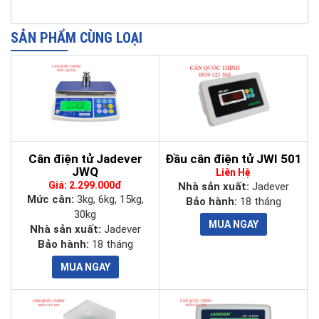
Mức cân
6 kg
15 kg
30 kg
SẢN PHẨM CÙNG LOẠI
0.2g
Sai số
0.5g
1g
2g
Màn hình hiển
LCD, 6 số, cao 30 mm
thị
kg, g, t, lb, oz, pcs
Đơn vị cân
DC 9V/ Pin sạc 6V/4AH
Cân điện tử Jadever
Đầu cân điện tử JWI 501
Nguồn
JWQ
Liên Hệ
Giá: 2.299.000đ
Nhà sản xuất:
Jadever
Kích thước
294 x 228 mm
Mức cân:
3kg, 6kg, 15kg,
Bảo hành:
18 tháng
khay cân
30kg
Nhà sản xuất:
Jadever
Bảo hành:
18 tháng