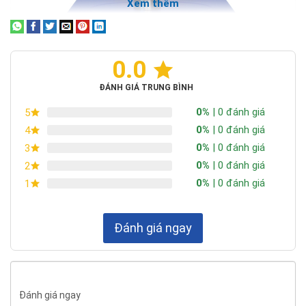
Xem thêm
0.0
ĐÁNH GIÁ TRUNG BÌNH
0%
| 0 đánh giá
5
0%
| 0 đánh giá
4
>>> Xem thêm:
0%
| 0 đánh giá
3
Cân điện tử 30kg
0%
| 0 đánh giá
2
0%
| 0 đánh giá
1
Thông số kỹ thuật cân điện tử Jadever JWN
Bảng thông số kỹ thuật
cân điện tử Jadever
JWN
được
cân
điện tử Quốc Thịnh
cập nhật chi tiết và đầy đủ nhất.
Đánh giá ngay
JWN-
JWN-
JWN-
JWN-
MODEL
3K
6K
15K
30K
Đánh giá ngay
3 kg