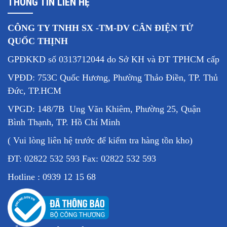
THÔNG TIN LIÊN HỆ
CÔNG TY TNHH SX -TM-DV CÂN ĐIỆN TỬ
QUỐC THỊNH
GPĐKKD số 0313712044 do Sở KH và ĐT TPHCM cấp
VPĐD: 753C Quốc Hương, Phường Thảo Điền, TP. Thủ
Đức, TP.HCM
VPGD: 148/7B Ung Văn Khiêm, Phường 25, Quận
Bình Thạnh, TP. Hồ Chí Minh
( Vui lòng liên hệ trước để kiểm tra hàng tồn kho)
ĐT: 02822 532 593 Fax: 02822 532 593
Hotline : 0939 12 15 68