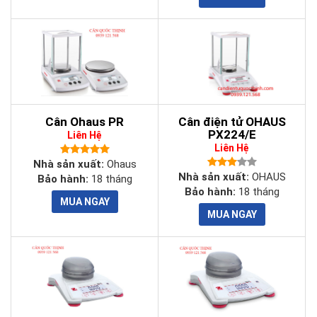
Điện trở
Lên tới 3mV/V
loadcell
Thời gian ổn
2 giây
định
262 x 76 x 149 mm
Kích thước
Cân Ohaus PR
Cân điện tử OHAUS
3.5 kg
Trọng lượng
PX224/E
Liên Hệ
Liên Hệ
Nhiệt độ hoạt
Nhà sản xuất:
Ohaus
-10°C - 40°C
Nhà sản xuất:
OHAUS
động
Bảo hành:
18 tháng
Bảo hành:
18 tháng
100-240 VAC / 50-60 Hz/ Pin sạc
Nguồn
RS232 (bao gồm)
Cổng giao
External Input (bao gồm)
tiếp
Second RS232 (lựa chọn)
RS485/RS422 (lựa chọn)