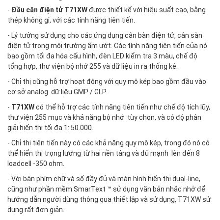
-
Đầu cân điện tử T71XW
được thiết kế với hiệu suất cao, bằng
thép không gỉ, với các tính năng tiên tiến.
- Lý tưởng sử dụng cho các ứng dụng cân bàn điện tử, cân sàn
điện tử trong môi trường ẩm ướt. Các tính năng tiên tiến của nó
bao gồm tối đa hóa cấu hình, đèn LED kiểm tra 3 màu, chế độ
tổng hợp, thư viện bộ nhớ 255 và dữ liệu in ra thống kê.
- Chỉ thị cũng hỗ trợ hoạt động với quy mô kép bao gồm đầu vào
cơ sở analog dữ liệu GMP / GLP.
-
T71XW
có thể hỗ trợ các tính năng tiên tiến như chế độ tích lũy,
thư viện 255 mục và khả năng bộ nhớ tùy chọn, và có độ phân
giải hiển thị tối đa 1: 50.000.
- Chỉ thị tiên tiến này có các khả năng quy mô kép, trong đó nó có
thể hiển thị trọng lượng từ hai nền tảng và đủ mạnh lên đến 8
loadcell -350 ohm.
- Với bàn phím chữ và số đầy đủ và màn hình hiển thị dual-line,
cũng như phần mềm SmarText ™ sử dụng văn bản nhắc nhở để
hướng dẫn người dùng thông qua thiết lập và sử dụng, T71XW sử
dụng rất đơn giản.