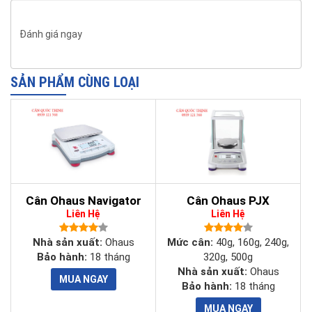
Độ phân giải
1/10,000
cho phép
Đánh giá ngay
Độ phân giải
1/500,000
đếm
SẢN PHẨM CÙNG LOẠI
Kilogram, Gram, Pound, Ounce,
Đơn vị
Pound:Ounce, Tonne, Custom
Màn hình hiển
25 mm high, 2-line LCD
thị
IP66
Tiêu chuẩn IP
Cân Ohaus Navigator
Cân Ohaus PJX
Liên Hệ
Liên Hệ
Nguồn
DC 5V
loadcell
Nhà sản xuất:
Ohaus
Mức cân:
40g, 160g, 240g,
Bảo hành:
18 tháng
320g, 500g
Số loadcell
Nhà sản xuất:
Ohaus
8 loadcell 350Ohm
kết nối
Bảo hành:
18 tháng