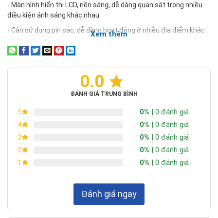
- Màn hình hiển thị LCD, nền sáng, dễ dàng quan sát trong nhiều
điều kiện ánh sáng khác nhau.
- Cân sử dụng pin sạc, dễ dàng hoạt động ở nhiều địa điểm khác
Xem thêm
nhau.
- Cổng giao tiếp RS232, dễ dàng giao tiếp với máy tính, máy in và
các thiết bị ngoại vi khác.
0.0
- Các chức năng
cân điện tử Ohaus
T71XW
: cân đơn giản, cân
đếm, cân phần trăm, cân động vật, cộng dồn, giữ màn hình.
ĐÁNH GIÁ TRUNG BÌNH
Thông số kỹ thuật đầu cân điện tử Ohaus T71XW
0%
| 0 đánh giá
5
0%
| 0 đánh giá
4
Bảng thông số kỹ thuật
đầu cân điện tử Ohaus T71XW
được
cân điện tử Quốc Thịnh
cập nhật chi tiết và đầy đủ
0%
| 0 đánh giá
3
nhất.
0%
| 0 đánh giá
2
0%
| 0 đánh giá
1
T71XW
MODEL
Độ phân giải
Đánh giá ngay
1/50,000
tối đa