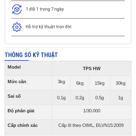
1 đổi 1 trong 7 ngày
Hỗ trợ kỹ thuật trọn đời
THÔNG SỐ KỸ THUẬT
Model
TPS HW
Mức cân
3kg
6kg
15kg
30kg
Sai số
0.1g
0.2g
0.5g
1g
Độ phân giải
1/30.000
Cấp chính xác
Cấp III theo OIML, ĐLVN15:2009