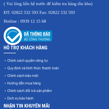
Kích thước
( Vui lòng liên hệ trước để kiểm tra hàng tồn kho)
(335 x 220) mm
đĩa cân
ĐT: 02822 532 593 Fax: 02822 532 593
Kích thước
Hotline : 0939 12 15 68
(320 x 345 x 80) mm
cân
Kích thước
(380 x 355 x 140) mm
hộp
HỖ TRỢ KHÁCH HÀNG
Trọng
3,6 kg
lượng cân
Chính sách quyền riêng tư
Quy định và hình thức thanh toán
Trọng
Chính sách bảo mật
lượng vận
4.4 kg
chuyển
Hướng dẫn mua hàng
Chính sách đổi trả sản phẩm
AC 220V/50Hz, Adaptor 12V/500mA, Pin
Nguồn
Dịch vụ bảo hành
sạc 6V/4.5Ah theo cân
NHẬN TIN KHUYẾN MÃI