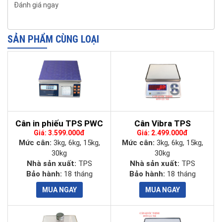
Đánh giá ngay
- Các chức năng chính của cân: cân trọng lượng, trừ bì, cân
kiểm tra.
SẢN PHẨM CÙNG LOẠI
Cân in phiếu TPS PWC
Cân Vibra TPS
Giá: 3.599.000đ
Giá: 2.499.000đ
Mức cân:
3kg, 6kg, 15kg,
Mức cân:
3kg, 6kg, 15kg,
30kg
30kg
Nhà sản xuất:
TPS
Nhà sản xuất:
TPS
Bảo hành:
18 tháng
Bảo hành:
18 tháng
Thông số kỹ thuật cân TPS HW
Bảng thông số kỹ thuật
cân điện tử TPS HW
được
cân Quốc
Thịnh
cập nhật chi tiết và đầy đủ nhất.