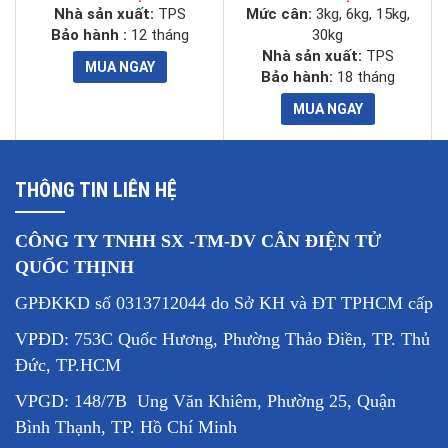
LCD, đèn nền màu xanh
Nhà sản xuất:
TPS
Mức cân:
3kg, 6kg, 15kg,
hiển thị
Bảo hành :
12 tháng
30kg
Nhà sản xuất:
TPS
Quá tải an
150% tải trọng cân
Bảo hành:
18 tháng
toàn
Phím chức
TPS HW có 21 phím: 11 phím số và 10
năng
phím chức năng
THÔNG TIN LIÊN HỆ
Chất liệu
Vỏ và đế cân làm bằng nhựa ABS, đĩa
cân
cân làm bằng thép không gỉ
CÔNG TY TNHH SX -TM-DV CÂN ĐIỆN TỬ
QUỐC THỊNH
6V/4.5AH/ Kích thước (70 x 47 x 100)
GPĐKKD số 0313712044 do Sở KH và ĐT TPHCM cấp
Pin sạc
mm, sử dụng trong 80 giờ cho 1 lần sạc
đầy
VPĐD: 753C Quốc Hương, Phường Thảo Điền, TP. Thủ
Đức, TP.HCM
Nhiệt độ
từ -10°C đến 40°C tại độ ẩm 10% đến
VPGD: 148/7B Ung Văn Khiêm, Phường 25, Quận
hoạt động
80%
Bình Thạnh, TP. Hồ Chí Minh