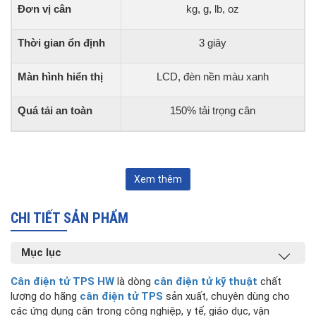
Đơn vị cân
kg, g, lb, oz
Thời gian ổn định
3 giây
Màn hình hiển thị
LCD, đèn nền màu xanh
Quá tải an toàn
150% tải trọng cân
Xem thêm
CHI TIẾT SẢN PHẨM
Mục lục
Cân điện tử TPS HW
là dòng
cân điện tử kỹ thuật
chất
lượng do hãng
cân điện tử TPS
sản xuất, chuyên dùng cho
các ứng dụng cân trong công nghiệp, y tế, giáo dục, vận