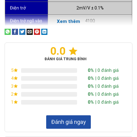
Điện trở
2mV/V ± 0.1%
Điện trở ngõ vào
410Ω
Xem thêm
Điện trở ngõ ra
352Ω
Quá tải an toàn
125% F.S.
0.0
Quá tải tối đa
300% F.S.
ĐÁNH GIÁ TRUNG BÌNH
0%
| 0 đánh giá
5
Nhiệt độ hoạt
-10°C - 40°C
0%
| 0 đánh giá
4
động
0%
| 0 đánh giá
3
Điện áp sử dụng
5 ~ 12V AC/DC
0%
| 0 đánh giá
2
0%
| 0 đánh giá
1
Điện áp tối đa
15V AC/DC
Điện trở cách
< 5000 MΩ at 100V DC
Đánh giá ngay
điện
Vật liệu
Nhôm