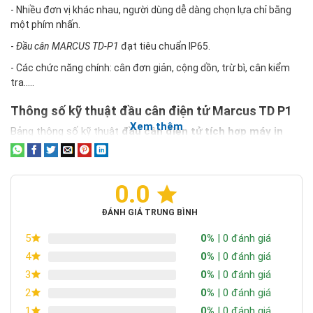
- Nhiều đơn vị khác nhau, người dùng dễ dàng chọn lựa chỉ bằng
một phím nhấn.
-
Đầu cân MARCUS TD-P1
đạt tiêu chuẩn IP65.
- Các chức năng chính: cân đơn giản, cộng dồn, trừ bì, cân kiểm
tra.....
Thông số kỹ thuật đầu cân điện tử Marcus TD P1
Xem thêm
Bảng thông số kỹ thuật
đầu cân điện tử tích hợp máy in
Marcus TD P1
được
cân Quốc Thịnh
cập nhật chi tiết và
đầy đủ nhất.
0.0
MODEL
TD-P1
ĐÁNH GIÁ TRUNG BÌNH
Độ phân giải
1/30.000
0%
| 0 đánh giá
5
Màn hình
LED , 6 số
0%
| 0 đánh giá
4
0%
| 0 đánh giá
3
Đơn vị
kg, oz, lb, g
0%
| 0 đánh giá
2
Nguồn
110/220 AC, Pin sạc 6V
0%
| 0 đánh giá
1