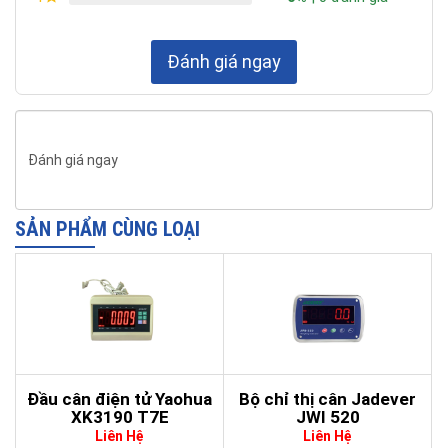
Nhiệt độ
-10°C- 40°C
hoạt động
Đánh giá ngay
Độ ẩm
< 85% RH
Cấu tạo
inox 304
Đánh giá ngay
Tiêu chuẩn
IP65
Kích thước
210 x 320 x 335 mm
SẢN PHẨM CÙNG LOẠI
Cổng giao
RS232, Tích hợp máy in
tiếp
Các tính
Cân trọng lượng, cộng dồn, trừ bì, cân
năng
kiểm tra, giữ số kg
Đầu cân điện tử Yaohua
Bộ chỉ thị cân Jadever
XK3190 T7E
JWI 520
Liên Hệ
Liên Hệ