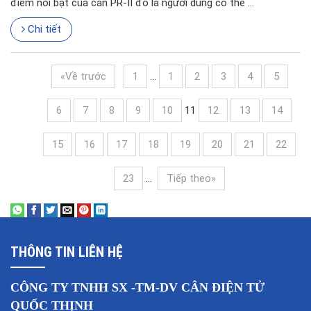
điểm nổi bật của cân PR-II đó là người dùng có thể ...
Chi tiết
«Về trước
1
...
1
2
3
4
5
6
7
8
9
10
11
12
13
14
15
16
17
18
19
20
21
22
23
...
Tiếp theo»
THÔNG TIN LIÊN HỆ
CÔNG TY TNHH SX -TM-DV CÂN ĐIỆN TỬ
QUỐC THỊNH