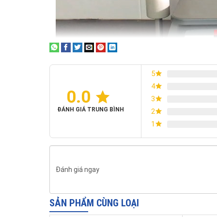
5
4
0.0
3
>>> Xem thêm:
ĐÁNH GIÁ TRUNG BÌNH
2
Cân KD-TBED
1
Các tính năng nổi bật của cân điện tử Oh
Ranger OHAUS 2000
là
cân điện tử
có tất cả các kh
-
bảy chế độ ứng dụng, Ranger 2000 là chiếc cân lý tư
Đánh giá ngay
- Khung cân được làm bằng hợp kim thép, có độ bề
nhiều điều kiện môi trường khác nhau.
SẢN PHẨM CÙNG LOẠI
- Đĩa cân được làm bằng Inox, bề mặt rộng rãi, có th