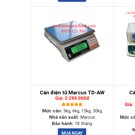
-
Ranger 2000
tạo ra kết quả chính xác trong vòng một
chuyển với tốc độ do bạn xác định chứ không phải thiết
- Ohaus Ranger 2000 có cổng giao tiếp RS232, giúp bạ
và nhanh chóng, phục vụ các nhu cầu cân ngày càng c
- Các chức năng cân thông dụng như:
cân trọng lượng,
cân được sử dụng nhiều nhất trên thị trường hiện nay
Cân điện tử Marcus TD-AW
Câ
Giá: 2.299.000đ
Giá:
Mức cân:
3kg, 6kg, 15kg, 30kg
Nhà sản xuất:
Marcus
Mức c
Bảo hành:
18 tháng
N