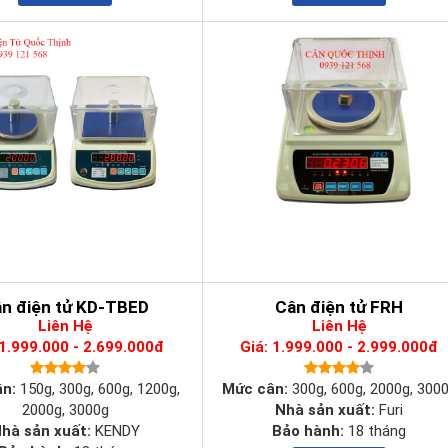
 giây và hầu như loại bỏ thời gian chờ đợi của bạn và cho phép bạn di
 bị cân.
n kết nối với máy tính, phần mềm, máy in, bảng đèn phụ...một cách dễ 
ao hiện nay.
 cân đếm, cân kiểm tra, cân cộng dồn, cân phần trăm
...Đây là các chức nă
, chắc chắn đáp ứng nhu cầu cân cơ bản của bạn và doanh nghiệp.
n điện tử KD-TBED
Cân điện tử FRH
Liên Hệ
Liên Hệ
 1.999.000 - 2.699.000đ
Giá: 1.999.000 - 2.999.000đ
ân:
150g, 300g, 600g, 1200g,
Mức cân:
300g, 600g, 2000g, 300
2000g, 3000g
Nhà sản xuất:
Furi
hà sản xuất:
KENDY
Bảo hành:
18 tháng