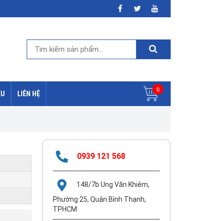
0
ỆU
LIÊN HỆ
0939 121 568
148/7b Ung Văn Khiêm,
Phường 25, Quận Bình Thạnh,
TPHCM