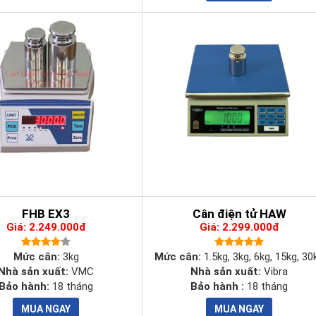
n dễ quan sát trong mọi điều kiện ánh sáng khác nhau.
 thị trường, các thiết lập cài đặt dễ dàng và nhanh chóng, bảo đảm thời
c một cách thành tạo nhất có thể.
sử dụng lâu dài, giúp bạn dễ dàng di chuyển trong nhiều địa điểm sử dụ
FHB EX3
Cân điện tử HAW
Giá: 2.249.000đ
Giá: 2.299.000đ
Mức cân:
3kg
Mức cân:
1.5kg, 3kg, 6kg, 15kg, 30
Nhà sản xuất:
VMC
Nhà sản xuất:
Vibra
Bảo hành:
18 tháng
Bảo hành :
18 tháng