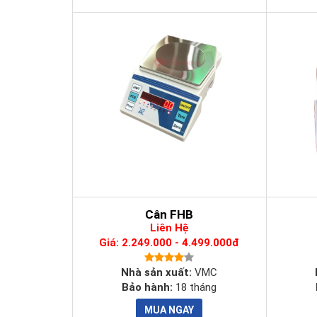
- Cân được trang bị màn hình LED lớn, LED đỏ, giúp câ
- Thiết kế tinh tế, thân thiện với người dùng nhất trên
quý báu của bạn không bị lãng phí và giúp bạn làm việ
- Cân kỹ thuật Ranger 2000 sử dụng pin sạc, thời gian 
khác nhau.
Cân FHB
Liên Hệ
Giá: 2.249.000 - 4.499.000đ
Nhà sản xuất:
VMC
Bảo hành:
18 tháng