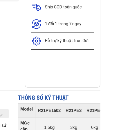
Ship COD toàn quốc
1 đổi 1 trong 7 ngày
Hỗ trợ kỹ thuật trọn đời
THÔNG SỐ KỸ THUẬT
Model
R21PE1502
R21PE3
R21PE6
R21PE15
Mức
g sử
1.5kg
3kg
6kg
15kg
cân