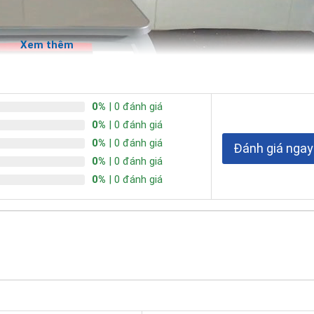
Xem thêm
0%
| 0 đánh giá
0%
| 0 đánh giá
0%
| 0 đánh giá
Đánh giá ngay
0%
| 0 đánh giá
0%
| 0 đánh giá
aus Ranger 2000
ả năng để tạo ra kết quả nhanh chóng cho nhiều ứng dụng khác nhau. 
ởng để đáp ứng nhiều ứng dụng trong công nghiệp nặng.
n cao, thân cân được làm bằng nhựa ABS cao cấp, hoạt động tốt tr
ể tháo rời sau khi sử dụng, giúp kéo dài tuổi thọ của cân.