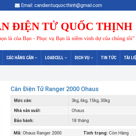
Email: candientuquocthinh@gmail.com
N ĐIỆN TỬ QUỐC THỊNH
ọn là của Bạn - Phục vụ Bạn là niềm vinh dự của chúng tôi"
CÁC HÃNG CÂN
LOADCELL
DỊCH VỤ
TIN TỨC
TÀI LI
Cân Điện Tử Ranger 2000 Ohaus
Mức cân:
3kg, 6kg, 15kg, 30kg
Nhà sản xuất:
Ohaus
Bảo hành:
18 tháng
Mã:
Ohaus Ranger 2000
Tình trạng:
Còn Hàng