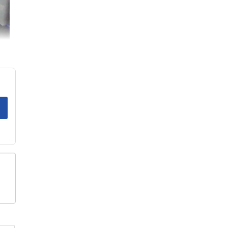
Với
ong