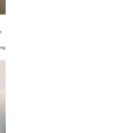
n
ông