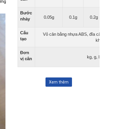
ường
Bước
0.05g
0.1g
0.2g
0.5g
nhảy
Cấu
Vỏ cân bằng nhựa ABS, đĩa cân bằng nhựa có
tạo
không gỉ
Đơn
kg, g, lb, oz, lb:oz
vị cân
Xem thêm