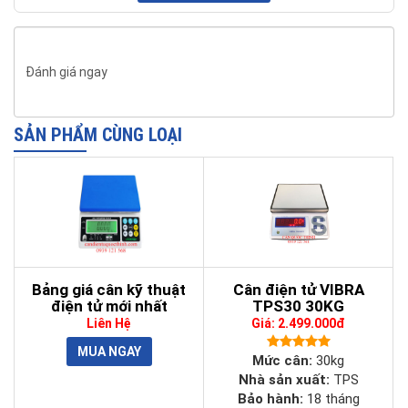
- Đĩa cân được làm bằng thép không gỉ, có thể tháo rới vệ sinh
sau khi sử dụng.
Đánh giá ngay
-
Cân TSE
sử dụng pin sạc, thời gian sử dụng lâu dài, tính di
động cao.
- Phím nhấn nhẹ, êm, thiết kế khoa học, dễ dàng thao tác.
SẢN PHẨM CÙNG LOẠI
- Cổng giao tiếp RS232, giúp bạn dễ dàng kết nối với máy tính,
máy in, và các thiết bị cân điện tử khác.
- Các chức năng chính của
cân điện tử JZC TSE
: cân trọng
lượng, trừ bì, cân kiểm tra, báo pin.
Bảng giá cân kỹ thuật
Cân điện tử VIBRA
điện tử mới nhất
TPS30 30KG
Liên Hệ
Giá: 2.499.000đ
Mức cân:
30kg
Nhà sản xuất:
TPS
Bảo hành:
18 tháng