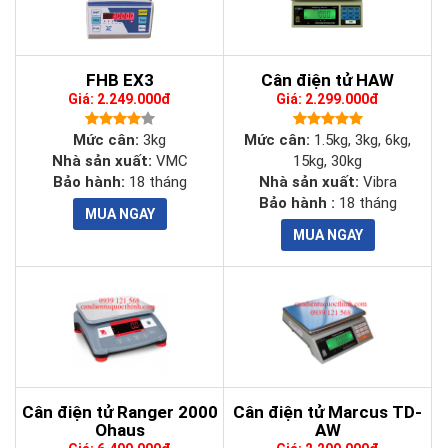
Cấp chính
Cấp III theo OIML, ĐLVN15:2009
xác
FHB EX3
Cân điện tử HAW
Giá: 2.249.000đ
Giá: 2.299.000đ
Đơn vị
kg, g, lb, oz
Mức cân:
3kg
Mức cân:
1.5kg, 3kg, 6kg,
Nhà sản xuất:
VMC
15kg, 30kg
Thời gian
Bảo hành:
18 tháng
Nhà sản xuất:
Vibra
3 giây
ổn định
Bảo hành :
18 tháng
Màn hình
LED số màu đỏ
hiển thị
Quá tải
150% tải trọng cân
an toàn
Phím
Cân điện tử Ranger 2000
Cân điện tử Marcus TD-
chức
Có 03 phím chức năng TARE, UNIT, ZERO
Ohaus
AW
năng