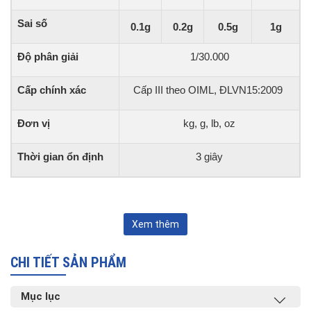
Sai số
0.1g
0.2g
0.5g
1g
Độ phân giải
1/30.000
Cấp chính xác
Cấp III theo OIML, ĐLVN15:2009
Đơn vị
kg, g, lb, oz
Thời gian ổn định
3 giây
Xem thêm
CHI TIẾT SẢN PHẨM
Mục lục