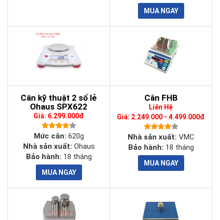
>>> Xem thêm:
Cân điện tử HAE
Thông số kỹ thuật cân điện tử JZC TSE
Cân kỹ thuật 2 số lẻ
Cân FHB
Bảng thông số kỹ thuật
cân điện tử
kỹ thuật JZC TSE
được
Ohaus SPX622
Liên Hệ
cập nhật chi tiết và đầy đủ nhất.
Giá: 6.299.000đ
Giá: 2.249.000 - 4.499.000đ
Model
JZC TSE
Mức cân:
620g
Nhà sản xuất:
VMC
Nhà sản xuất:
Ohaus
Bảo hành:
18 tháng
Bảo hành:
18 tháng
Mức cân
3kg
6kg
15kg
30kg
Sai số
0.1g
0.2g
0.5g
1g
Độ phân
1/30.000
giải