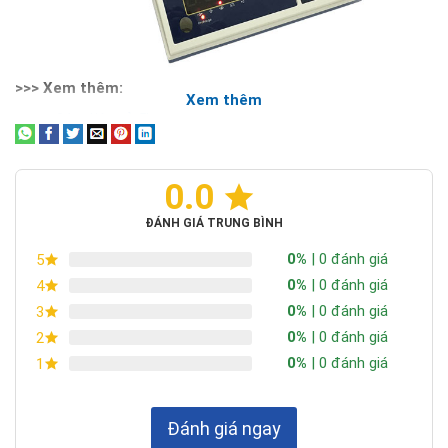
>>> Xem thêm:
Xem thêm
Cân điện tử 5kg
Cân điện tử 15kg
- Vỏ cân được làm bằng nhựa ABS cao cấp, thiết kế chắc
0.0
chắn, độ bền cao.
- Màn hình hiển thị LED, độ phân giải cao, số sáng, giúp người
ĐÁNH GIÁ TRUNG BÌNH
dùng quan sát dễ dàng.
0%
| 0 đánh giá
5
0%
| 0 đánh giá
4
0%
| 0 đánh giá
3
0%
| 0 đánh giá
2
0%
| 0 đánh giá
1
Đánh giá ngay