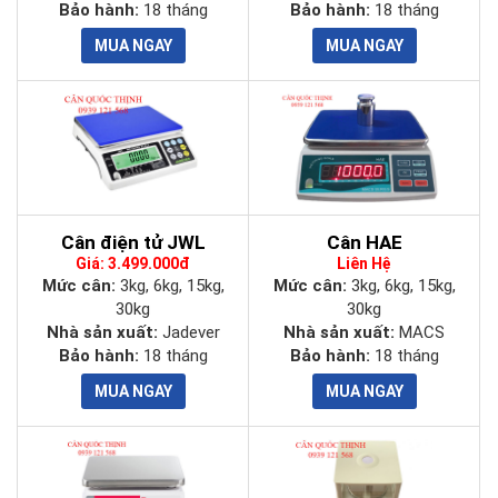
Bảo hành:
18 tháng
Bảo hành:
18 tháng
Kích
thước
(356 x 292 x 143) mm
hộp cân
Trọng
3 kg
lượng cân
Trọng
Cân điện tử JWL
Cân HAE
lượng vận
3,7 kg
Giá: 3.499.000đ
Liên Hệ
chuyển
Mức cân:
3kg, 6kg, 15kg,
Mức cân:
3kg, 6kg, 15kg,
30kg
30kg
Nhà sản xuất:
Jadever
Nhà sản xuất:
MACS
AC 220-240V/ Pin sạc 4V/4Ah /
Nguồn
Bảo hành:
18 tháng
Bảo hành:
18 tháng
Adapter 5V/0.6A