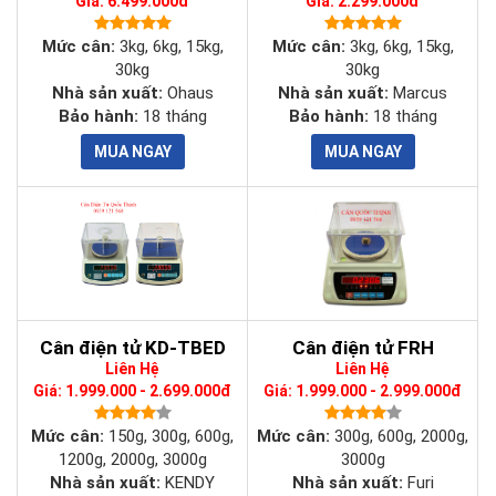
Giá: 6.499.000đ
Giá: 2.299.000đ
Chất liệu
Vỏ và đế cân làm bằng nhựa ABS, đĩa cân
Mức cân:
3kg, 6kg, 15kg,
Mức cân:
3kg, 6kg, 15kg,
cân
làm bằng thép không gỉ
30kg
30kg
Nhà sản xuất:
Ohaus
Nhà sản xuất:
Marcus
Bảo hành:
18 tháng
Bảo hành:
18 tháng
4v/4AH Kích thước (48 x 48 x 101) mm, sử
Pin sạc
dụng trong khoảng 80 giờ cho 1 lần sạc
đầy.
Nhiệt độ
hoạt
-10°C đến 40°C tại độ ẩm 10% đến 80%.
động
Kích
Cân điện tử KD-TBED
Cân điện tử FRH
thước đĩa
(240 x 210) mm
Liên Hệ
Liên Hệ
cân
Giá: 1.999.000 - 2.699.000đ
Giá: 1.999.000 - 2.999.000đ
Mức cân:
150g, 300g, 600g,
Mức cân:
300g, 600g, 2000g,
Kích
1200g, 2000g, 3000g
3000g
thước
(320 x 345 x 80) mm
Nhà sản xuất:
KENDY
Nhà sản xuất:
Furi
cân