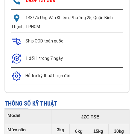
0939 121 568
148/7b Ung Văn Khiêm, Phường 25, Quận Bình
Thạnh, TPHCM
Ship COD toàn quốc
1 đổi 1 trong 7 ngày
Hỗ trợ kỹ thuật trọn đời
THÔNG SỐ KỸ THUẬT
Model
JZC TSE
Mức cân
3kg
6kg
15kg
30kg