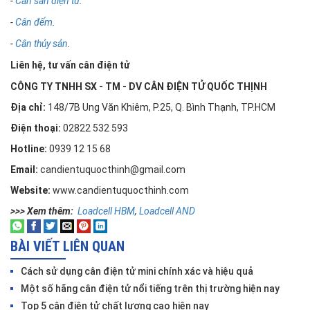
-
Cân sàn điện tử
.
-
Cân đếm
.
-
Cân thủy sản
.
Liên hệ, tư vấn cân điện tử
CÔNG TY TNHH SX - TM - DV CÂN ĐIỆN TỬ QUỐC THỊNH
Địa chỉ:
148/7B Ung Văn Khiêm, P.25, Q. Bình Thạnh, TP.HCM
Điện thoại:
02822 532 593
Hotline:
0939 12 15 68
Email:
candientuquocthinh@gmail.com
Website:
www.candientuquocthinh.com
>>> Xem thêm:
Loadcell HBM
,
Loadcell AND
BÀI VIẾT LIÊN QUAN
Cách sử dụng cân điện tử mini chính xác và hiệu quả
Một số hãng cân điện tử nổi tiếng trên thị trường hiện nay
Top 5 cân điện tử chất lượng cao hiện nay