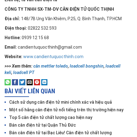
CÔNG TY TNHH SX-TM-DV CÂN ĐIỆN TỬ QUỐC THỊNH
Địa chỉ:
148/7B Ung Văn Khiêm, P.25, Q. Bình Thạnh, TP.HCM
Điện thoại:
02822 532 593
Hotline:
0939 12 15 68
Email:
candientuquocthinh@gmail.com
Website:
www.candientuquocthinh.com
>>> Xem thêm:
cân mettler toledo
,
loadcell bongshin
,
loadcell
keli
,
loadcell PT
BÀI VIẾT LIÊN QUAN
Cách sử dụng cân điện tử mini chính xác và hiệu quả
Một số hãng cân điện tử nổi tiếng trên thị trường hiện nay
Top 5 cân điện tử chất lượng cao hiện nay
Bán cân điện tử tại Quận Thủ Đức
Bán cân điện tử tại Bạc Liêu! Cân điện tử chất lượng