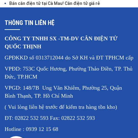
Bán cân điện tử tại Cà Mau! Cân điện tử giá rẻ
THÔNG TIN LIÊN HỆ
CÔNG TY TNHH SX -TM-DV CÂN ĐIỆN TỬ
QUỐC THỊNH
GPĐKKD số 0313712044 do Sở KH và ĐT TPHCM cấp
VPĐD: 753C Quốc Hương, Phường Thảo Điền, TP. Thủ
Đức, TP.HCM
VPGD: 148/7B Ung Văn Khiêm, Phường 25, Quận
Bình Thạnh, TP. Hồ Chí Minh
( Vui lòng liên hệ trước để kiểm tra hàng tồn kho)
ĐT: 02822 532 593 Fax: 02822 532 593
Hotline : 0939 12 15 68