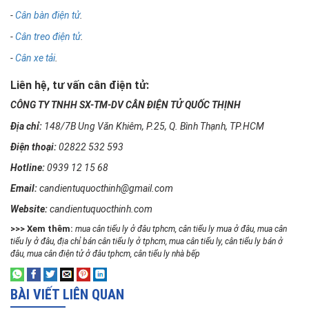
-
Cân bàn điện tử
.
-
Cân treo điện tử
.
-
Cân xe tải
.
Liên hệ, tư vấn cân điện tử:
CÔNG TY TNHH SX-TM-DV CÂN ĐIỆN TỬ QUỐC THỊNH
Địa chỉ:
148/7B Ung Văn Khiêm, P.25, Q. Bình Thạnh, TP.HCM
Điện thoại:
02822 532 593
Hotline:
0939 12 15 68
Email:
candientuquocthinh@gmail.com
Website:
candientuquocthinh.com
>>> Xem thêm:
mua cân tiểu ly ở đâu tphcm
, 
cân tiểu ly mua ở đâu
, 
mua cân
tiểu ly ở đâu,
địa chỉ bán cân tiểu ly ở tphcm
, 
mua cân tiểu ly
, 
cân tiểu ly bán ở
đâu
, 
mua cân điện tử ở đâu tphcm
, 
cân tiểu ly nhà bếp
BÀI VIẾT LIÊN QUAN