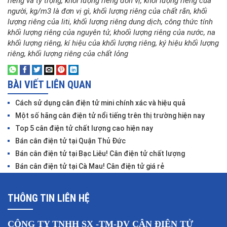
riêng và tỷ trọng
, 
khối lượng riêng đơn vị
, 
khối lượng riêng của
người
, 
kg/m3 là đơn vị gì
, 
khối lượng riêng của chất rắn
, 
khối
lượng riêng của liti
, 
khối lượng riêng dung dịch
, 
công thức tính
khối lượng riêng của nguyên tử
, 
khoối lượng riêng của nước
, 
na
khối lượng riêng
, 
kí hiệu của khối lượng riêng
, 
ký hiệu khối lượng
riêng
, 
khối lượng riêng của chất lỏng
BÀI VIẾT LIÊN QUAN
Cách sử dụng cân điện tử mini chính xác và hiệu quả
Một số hãng cân điện tử nổi tiếng trên thị trường hiện nay
Top 5 cân điện tử chất lượng cao hiện nay
Bán cân điện tử tại Quận Thủ Đức
Bán cân điện tử tại Bạc Liêu! Cân điện tử chất lượng
Bán cân điện tử tại Cà Mau! Cân điện tử giá rẻ
THÔNG TIN LIÊN HỆ
CÔNG TY TNHH SX -TM-DV CÂN ĐIỆN TỬ