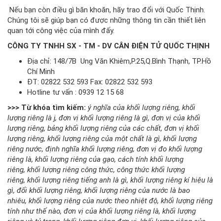
Nếu bạn còn điều gì băn khoăn, hãy trao đổi với Quốc Thịnh.
Chúng tôi sẽ giúp bạn có được những thông tin cần thiết liên
quan tới công việc của mình đấy.
CÔNG TY TNHH SX - TM - DV CÂN ĐIỆN TỬ QUỐC THỊNH
Địa chỉ: 148/7B Ung Văn Khiêm,P.25,Q.Bình Thạnh, TP.Hồ
Chí Minh
ĐT: 02822 532 593 Fax: 02822 532 593
Hotline tư vấn : 0939 12 15 68
>>> Từ khóa tìm kiếm:
ý nghĩa của khối lượng riêng
, 
khối
lượng riêng là j
, 
đơn vị khối lượng riêng là gì
, 
đơn vị của khối
lượng riêng
, 
bảng khối lượng riêng của các chất
, 
đơn vị khối
lượng riêng
, 
khối lượng riêng của một chất là gì
, 
khối lượng
riêng nước
, 
định nghĩa khối lượng riêng
, 
đơn vị đo khối lượng
riêng là
, 
khối lượng riêng của gạo
, 
cách tính khối lượng
riêng
, 
khối lượng riêng công thức
, 
công thức khối lượng
riêng
, 
khối lượng riêng tiếng anh là gì
, 
khối lượng riêng kí hiệu là
gì
, 
đổi khối lượng riêng
, 
khối lượng riêng của nước là bao
nhiêu
, 
khối lượng riêng của nước theo nhiệt độ
, 
khối lượng riêng
tính như thế nào
, 
đơn vị của khối lượng riêng là
, 
khối lượng