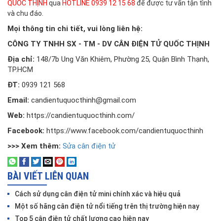
QUỐC THỊNH
qua
HOTLINE 0939 12 15 68
để được tư vấn tận tình
và chu đáo.
Mọi thông tin chi tiết, vui lòng liên hệ:
CÔNG TY TNHH SX - TM - DV CÂN ĐIỆN TỬ QUỐC THỊNH
Địa chỉ:
148/7b Ung Văn Khiêm, Phường 25, Quận Bình Thạnh,
TP.HCM
ĐT:
0939 121 568
Email:
candientuquocthinh@gmail.com
Web:
https://candientuquocthinh.com/
Facebook:
https://www.facebook.com/candientuquocthinh
>>> Xem thêm:
Sửa cân điện tử
BÀI VIẾT LIÊN QUAN
Cách sử dụng cân điện tử mini chính xác và hiệu quả
Một số hãng cân điện tử nổi tiếng trên thị trường hiện nay
Top 5 cân điện tử chất lượng cao hiện nay