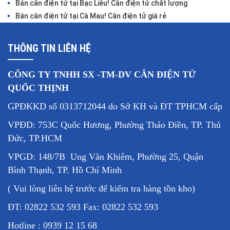
Bán cân điện tử tại Bạc Liêu! Cân điện tử chất lượng
Bán cân điện tử tại Cà Mau! Cân điện tử giá rẻ
THÔNG TIN LIÊN HỆ
CÔNG TY TNHH SX -TM-DV CÂN ĐIỆN TỬ
QUỐC THỊNH
GPĐKKD số 0313712044 do Sở KH và ĐT TPHCM cấp
VPĐD: 753C Quốc Hương, Phường Thảo Điền, TP. Thủ
Đức, TP.HCM
VPGD: 148/7B Ung Văn Khiêm, Phường 25, Quận
Bình Thạnh, TP. Hồ Chí Minh
( Vui lòng liên hệ trước để kiểm tra hàng tồn kho)
ĐT: 02822 532 593 Fax: 02822 532 593
Hotline : 0939 12 15 68