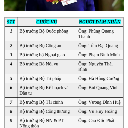
STT
CHỨC VỤ
NGƯỜI ĐẢM NHẬN
1
Bộ trưởng Bộ Quốc phòng
Ông: Phùng Quang 
Thanh
2
Bộ trưởng Bộ Công an
Ông: Trần Đại Quang
3
Bộ trưởng bộ Ngoại giao
Ông: Phạm Bình Minh
4
Bộ trưởng Bộ Nội vụ
Ông: Nguyễn Thái 
Bình
5
Bộ trưởng Bộ Tư pháp
Ông: Hà Hùng Cường
6
Bộ trưởng Bộ Kế hoạch và 
Ông: Bùi Quang Vinh
Đầu tư
7
Bộ trưởng Bộ Tài chính
Ông: Vương Đình Huệ
8
Bộ trưởng Bộ Công thương
Ông: Vũ Huy Hoàng
9
Bộ trưởng Bộ NN & PT 
Ông: Cao Đức Phát
Nông thôn