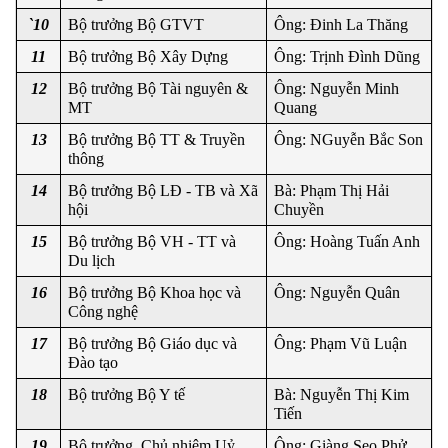
`10
Bộ trưởng Bộ GTVT
Ông: Đinh La Thăng
11
Bộ trưởng Bộ Xây Dựng
Ông: Trịnh Đình Dũng
12
Bộ trưởng Bộ Tài nguyên & 
Ông: Nguyễn Minh 
MT
Quang
13
Bộ trưởng Bộ TT & Truyền 
Ông: NGuyễn Bắc Son
thông
14
Bộ trưởng Bộ LĐ - TB và Xã 
Bà: Phạm Thị Hải 
hội
Chuyền
15
Bộ trưởng Bộ VH - TT và 
Ông: Hoàng Tuấn Anh
Du lịch
16
Bộ trưởng Bộ Khoa học và 
Ông: Nguyễn Quân
Công nghệ
17
Bộ trưởng Bộ Giáo dục và 
Ông: Phạm Vũ Luận
Đào tạo
18
Bộ trưởng Bộ Y tế
Bà: Nguyễn Thị Kim 
Tiến
19
Bộ trưởng, Chủ nhiệm Uỷ 
Ông: Giàng Seo Phử