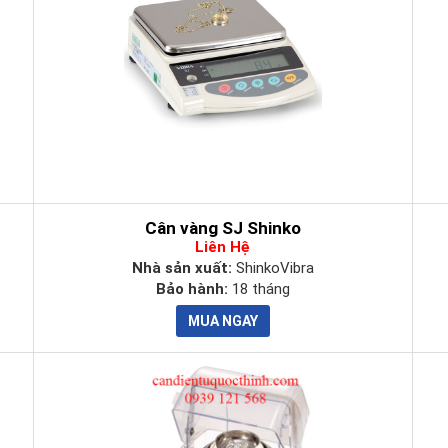
0,01g
7 inch
0,01g
7 inch
0,01g
7 inch
0,01g
7 inch
0.01g
7 inch
0.01g
7 inch
Cân vàng SJ Shinko
Liên Hệ
0.1g
7 inch
Nhà sản xuất:
ShinkoVibra
Bảo hành:
18 tháng
0,1g
7 inch
0.1g
7 inch
0.1g
7 inch
 phẩm cân điện tử khác:
cân xe tải
,
cân vàng
,
cân phân tích
...