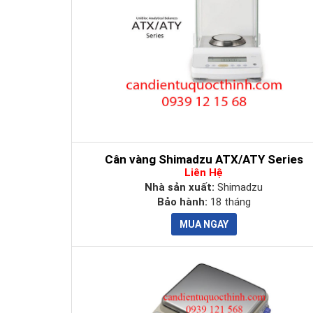
PA 2202
2,200g
PA 2202C
2,200g
PA 3202
3,200g
PA 3202C
3,200g
PA 4202
4,200g
PA 4202C
4,200g
Cân vàng Shimadzu ATX/ATY Series
Liên Hệ
PA 2201
2,200g
Nhà sản xuất:
Shimadzu
Bảo hành:
18 tháng
PA 2201C
2,200g
PA 4201
4,200g
PA 4201C
4,200g
Liên hệ để được hỗ trợ tư vấn miễn phí các sản