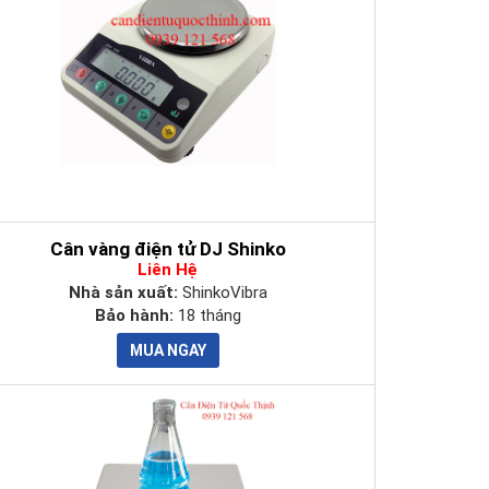
Không
Có
Không
Có
Không
Có
Cân vàng điện tử DJ Shinko
Liên Hệ
Không
Nhà sản xuất:
ShinkoVibra
Bảo hành:
18 tháng
Có
Không
Có