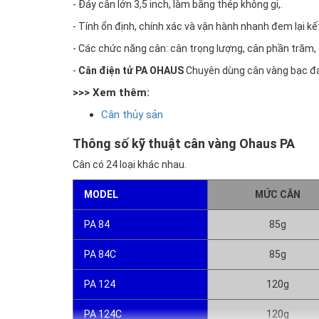
- Đáy cân lớn 3,5 inch, làm bằng thép không gỉ,.
- Tính ổn định, chính xác và vận hành nhanh đem lại k
- Các chức năng cân: cân trọng lượng, cân phần trăm, câ
-
Cân điện tử PA OHAUS
Chuyên dùng cân vàng bạc đá 
>>> Xem thêm:
Cân thủy sản
Thông số kỹ thuật cân vàng Ohaus PA
Cân có 24 loại khác nhau.
MODEL
MỨC CÂN
PA 84
85g
PA 84C
85g
PA 124
120g
PA 124C
120g