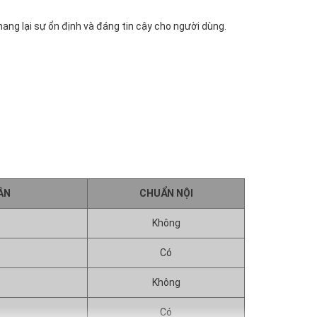
ang lại sự ổn định và đáng tin cậy cho người dùng.
ÂN
CHUẨN NỘI
Không
Có
Không
Có