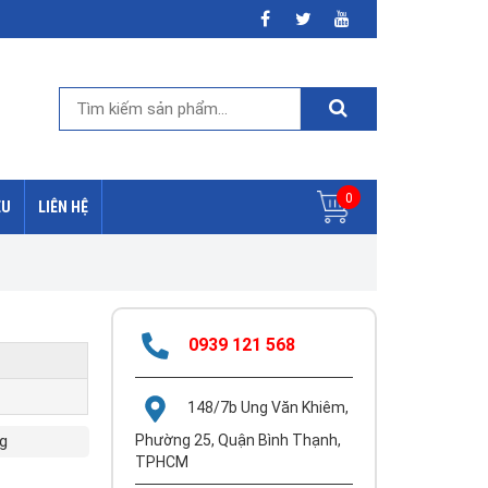
0
ỆU
LIÊN HỆ
0939 121 568
148/7b Ung Văn Khiêm,
g
Phường 25, Quận Bình Thạnh,
TPHCM