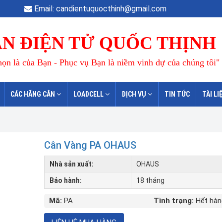
Email: candientuquocthinh@gmail.com
N ĐIỆN TỬ QUỐC THỊNH
ọn là của Bạn - Phục vụ Bạn là niềm vinh dự của chúng tôi"
CÁC HÃNG CÂN
LOADCELL
DỊCH VỤ
TIN TỨC
TÀI LI
Cân Vàng PA OHAUS
Nhà sản xuất:
OHAUS
Bảo hành:
18 tháng
Mã:
PA
Tình trạng:
Hết hàn