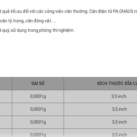
ết quả tối ưu đối với các công việc cân thường. Cân điện tử PA OHAUS m
n tỷ trọng, cân động vật......
quý, sử dụng trong phòng thí nghiệm.
SAI SỐ
KÍCH THƯỚC ĐĨA C
0,0001g
3,5 inch.
0,0001g
3,5 inch
0,0001g
3,5 inch
0,0001g
3,5 inch