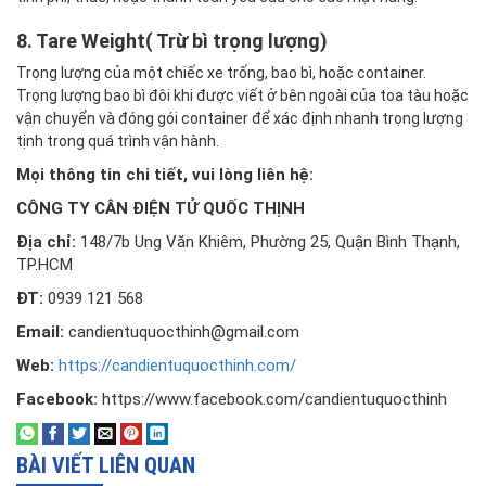
8. Tare Weight( Trừ bì trọng lượng)
Trọng lượng của một chiếc xe trống, bao bì, hoặc container.
Trọng lượng bao bì đôi khi được viết ở bên ngoài của toa tàu hoặc
vận chuyển và đóng gói container để xác định nhanh trọng lượng
tịnh trong quá trình vận hành.
Mọi thông tin chi tiết, vui lòng liên hệ:
CÔNG TY CÂN ĐIỆN TỬ QUỐC THỊNH
Địa chỉ:
148/7b Ung Văn Khiêm, Phường 25, Quận Bình Thạnh,
TP.HCM
ĐT:
0939 121 568
Email:
candientuquocthinh@gmail.com
Web:
https://candientuquocthinh.com/
Facebook:
https://www.facebook.com/candientuquocthinh
BÀI VIẾT LIÊN QUAN